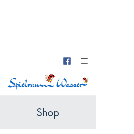
Nächster Kursblock Babyschwimmen startet am
23. März 2026, 2. Oktober 2026 und 7.
Jänner 2027
Kleingruppentraining: von Montag bis Samstag
ab 8.00
finden Kinder-Anfänger Kurse (ab 3
Jahre) in ganz
kleinen Gruppen (2 Kindern) ohne Begleitung
der Eltern statt
Shop