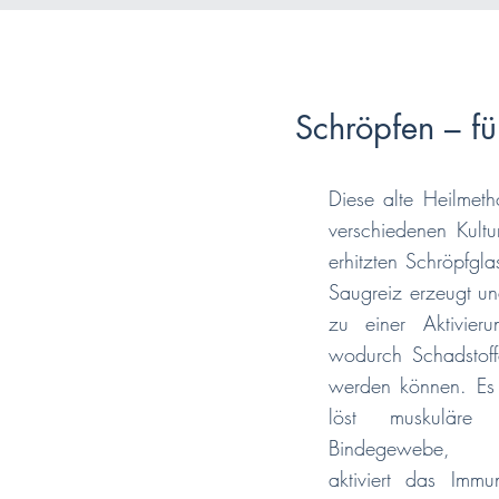
Schröpfen – fü
Diese alte Heilmet
verschiedenen Kul
erhitzten Schröpfgl
Saugreiz erzeugt u
zu einer Aktivier
wodurch Schadstoffe
werden können. Es 
löst muskuläre 
Bindegewebe,
aktiviert das Immu