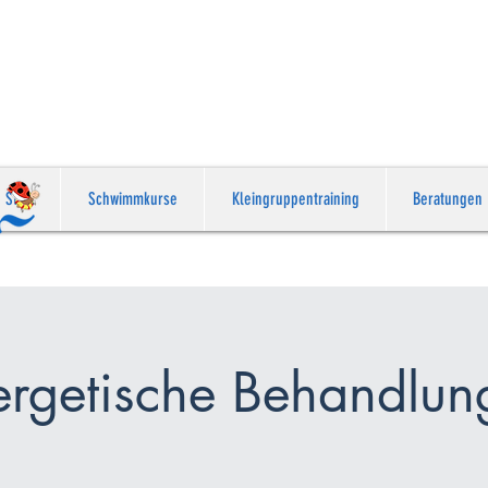
schwimmen startet am 23. März 2026, 2. Oktober
 Montag bis Samstag ab 8.00
finden Kinder-Anfänge
nen Gruppen (2 Kindern) ohne Begleitung der Eltern 
Start
Schwimmkurse
Kleingruppentraining
Beratungen
ergetische Behandlun