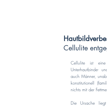
Hautbildverbe
Cellulite entg
Cellulite ist ein
Unterhautbinde- un
auch Männer, unabh
konstitutionell (fa
nichts mit der Fettm
Die Ursache lieg