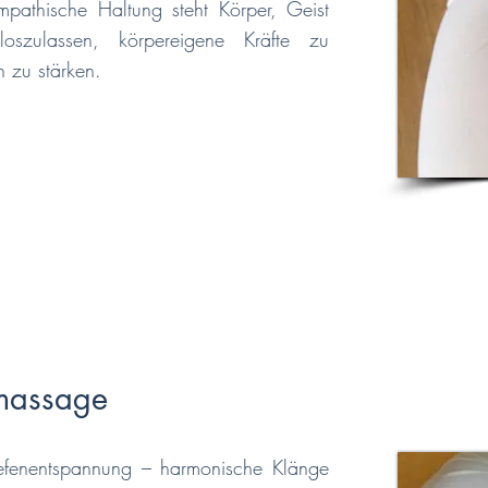
empathische Haltung steht Körper, Geist
oszulassen, körpereigene Kräfte zu
h zu stärken.
massage
efenentspannung – harmonische Klänge