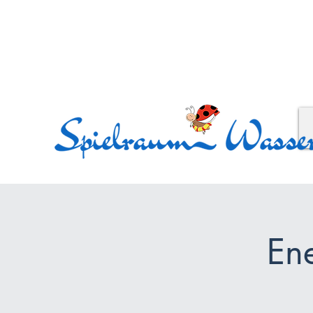
Nächster Kursblock Baby
Kleingruppentraining: von
klei
En