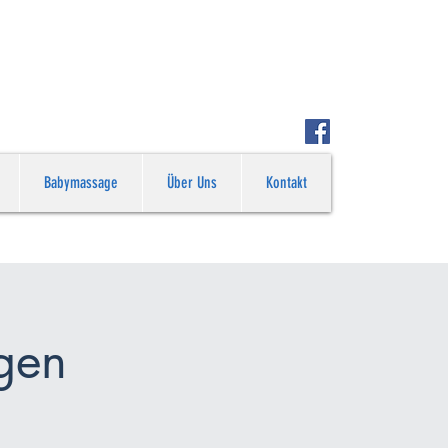
 2026 und 7. Jänner 2027
r Kurse (ab 3 Jahre) in ganz
statt
Babymassage
Über Uns
Kontakt
gen